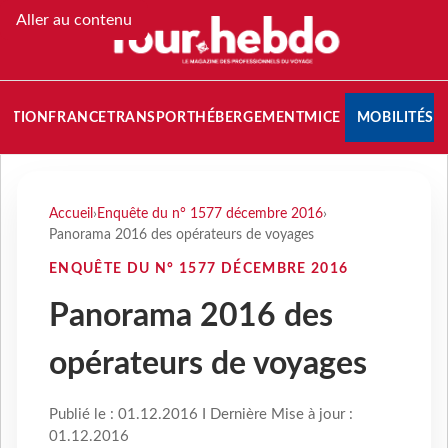
Aller au contenu
NATION
FRANCE
TRANSPORT
HÉBERGEMENT
MICE
MOBILITÉS
Accueil
›
Enquête du n° 1577 décembre 2016
›
Panorama 2016 des opérateurs de voyages
ENQUÊTE DU N° 1577 DÉCEMBRE 2016
Panorama 2016 des
opérateurs de voyages
Publié le : 01.12.2016 I Dernière Mise à jour :
01.12.2016