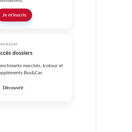
estinations.
Je m'inscris
AGAZINE
ccès dossiers
enchmarks marchés, Icotour et
uppléments Bus&Car.
Découvrir