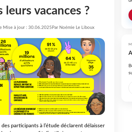
d
ls leurs vacances ?
re Mise à jour : 30.06.2025
Par Noémie Le Liboux
M
A
B
s
 des participants à l’étude déclarent délaisser