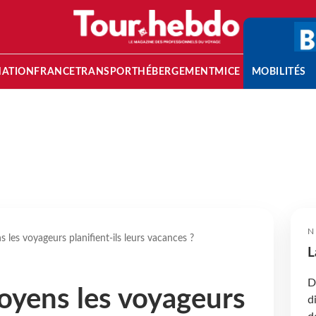
NATION
FRANCE
TRANSPORT
HÉBERGEMENT
MICE
MOBILITÉS
N
 les voyageurs planifient-ils leurs vacances ?
L
D
oyens les voyageurs
d