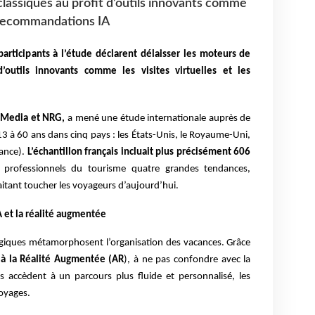
lassiques au profit d’outils innovants comme
es recommandations IA
participants à l’étude déclarent délaisser les moteurs de
d’outils innovants comme les visites virtuelles et les
s Media et NRG,
a mené une étude internationale auprès de
3 à 60 ans dans cinq pays : les États-Unis, le Royaume-Uni,
rance).
L’échantillon français incluait plus précisément 606
x professionnels du tourisme quatre grandes tendances,
itant toucher les voyageurs d’aujourd’hui.
A et la réalité augmentée
ogiques métamorphosent l’organisation des vacances. Grâce
 et à la Réalité Augmentée (AR
), à ne pas confondre avec la
urs accèdent à un parcours plus fluide et personnalisé, les
voyages.