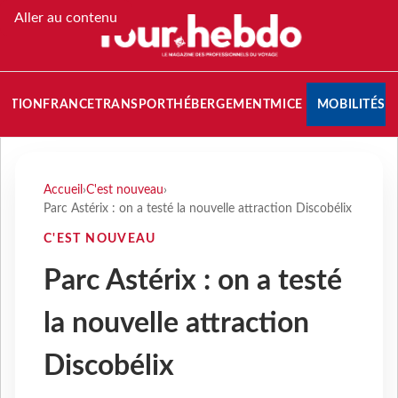
Aller au contenu
NATION
FRANCE
TRANSPORT
HÉBERGEMENT
MICE
MOBILITÉS
Accueil
›
C'est nouveau
›
Parc Astérix : on a testé la nouvelle attraction Discobélix
C'EST NOUVEAU
Parc Astérix : on a testé
la nouvelle attraction
Discobélix