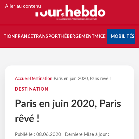
Aller au contenu
NATION
FRANCE
TRANSPORT
HÉBERGEMENT
MICE
MOBILITÉS
Accueil
›
Destination
›
Paris en juin 2020, Paris rêvé !
DESTINATION
Paris en juin 2020, Paris
rêvé !
Publié le : 08.06.2020 I Dernière Mise à jour :