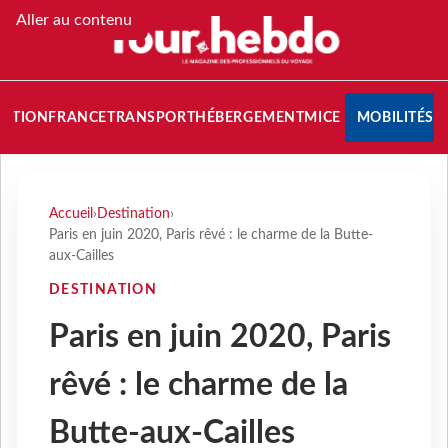
Aller au contenu
NATION
FRANCE
TRANSPORT
HÉBERGEMENT
MICE
MOBILITÉS
Accueil
›
Destination
›
Paris en juin 2020, Paris rêvé : le charme de la Butte-
aux-Cailles
DESTINATION
Paris en juin 2020, Paris
rêvé : le charme de la
Butte-aux-Cailles