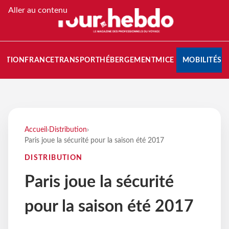
Aller au contenu
NATION
FRANCE
TRANSPORT
HÉBERGEMENT
MICE
MOBILITÉS
Accueil
›
Distribution
›
Paris joue la sécurité pour la saison été 2017
DISTRIBUTION
Paris joue la sécurité
pour la saison été 2017