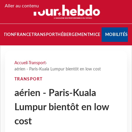
Aller au contenu
NATION
FRANCE
TRANSPORT
HÉBERGEMENT
MICE
MOBILITÉS
Accueil
›
Transport
›
aérien - Paris-Kuala Lumpur bientôt en low cost
TRANSPORT
aérien - Paris-Kuala
Lumpur bientôt en low
cost