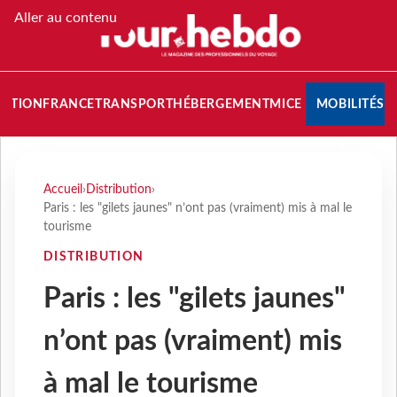
Aller au contenu
NATION
FRANCE
TRANSPORT
HÉBERGEMENT
MICE
MOBILITÉS
Accueil
›
Distribution
›
Paris : les "gilets jaunes" n’ont pas (vraiment) mis à mal le
tourisme
DISTRIBUTION
Paris : les "gilets jaunes"
n’ont pas (vraiment) mis
à mal le tourisme