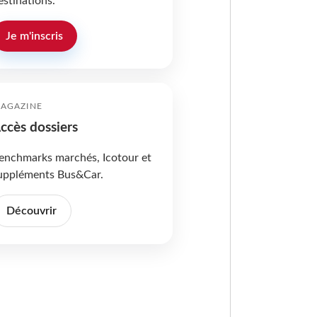
estinations.
Je m'inscris
AGAZINE
ccès dossiers
enchmarks marchés, Icotour et
uppléments Bus&Car.
Découvrir