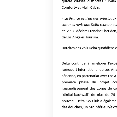
quatre classes distinctes
: Delt
Comfort+ et Main Cabin.
« La France est l'un des principau
sommes ravis que Delta reprenne se
et LAX »
, déclare Francine Sheridan
de Los Angeles Tourism.
Horaires des vols Delta quotidiens 
Delta continue à améliorer l’exp
l’aéroport international de Los An
aérienne, en partenariat avec Los A
première phase du projet com
l’agrandissement des zones de con
"digital backwall" de plus de 75
nouveau Delta Sky Club a égalemen
des douches, un bar intérieur/exté