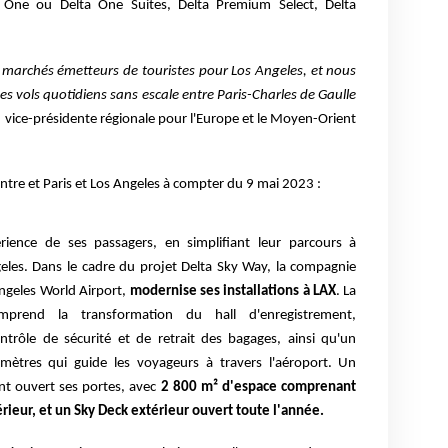
a One ou Delta One Suites, Delta Premium Select, Delta
x marchés émetteurs de touristes pour Los Angeles, et nous
s vols quotidiens sans escale entre Paris-Charles de Gaulle
, vice-présidente régionale pour l'Europe et le Moyen-Orient
entre et Paris et Los Angeles à compter du 9 mai 2023 :
érience de ses passagers, en simplifiant leur parcours à
geles. Dans le cadre du projet Delta Sky Way, la compagnie
ngeles World Airport,
modernise ses installations à LAX
. La
prend la transformation du hall d'enregistrement,
trôle de sécurité et de retrait des bagages, ainsi qu'un
 mètres qui guide les voyageurs à travers l'aéroport. Un
t ouvert ses portes, avec
2 800 m² d'espace comprenant
rieur, et un Sky Deck extérieur ouvert toute l'année.