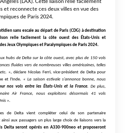
Angeles (LAX). Cette liaison relie facilement
is et reconnecte ces deux villes en vue des
mpiques de Paris 2024.
otidien sans escale au départ de Paris (CDG) à destination
ison relie facilement la côte ouest des États-Unis et
 des Jeux Olympiques et Paralympiques de Paris 2024.
aux hubs de Delta sur la côte ouest, avec plus de 150 vols
ances fluides vers de nombreuses villes américaines, telles
etc. »,
déclare
Nicolas Ferri, vice-président de Delta pour
e et l'Inde.
« La saison estivale s’annonce bonne, nous
ur nos vols entre les États-Unis et la France
. De plus,
naire Air France, nous exploitons désormais 41 vols
Unis ».
es de Delta vient compléter celui de son partenaire
t ainsi aux passagers un plus large choix de liaisons vers la
ls Delta seront opérés en A330-900neo et proposeront