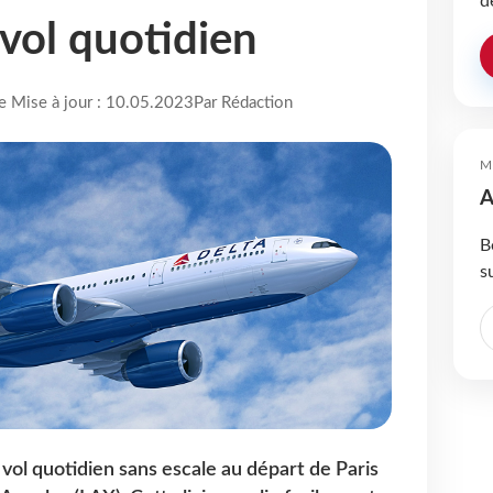
d
 vol quotidien
re Mise à jour : 10.05.2023
Par Rédaction
M
A
B
s
 vol quotidien sans escale au départ de Paris