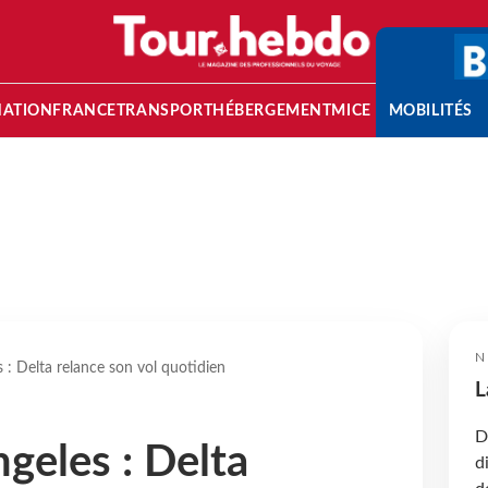
NATION
FRANCE
TRANSPORT
HÉBERGEMENT
MICE
MOBILITÉS
N
s : Delta relance son vol quotidien
L
D
geles : Delta
d