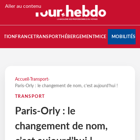
Aller au contenu
NATION
FRANCE
TRANSPORT
HÉBERGEMENT
MICE
MOBILITÉS
Accueil
›
Transport
›
Paris-Orly : le changement de nom, c’est aujourd’hui !
TRANSPORT
Paris-Orly : le
changement de nom,