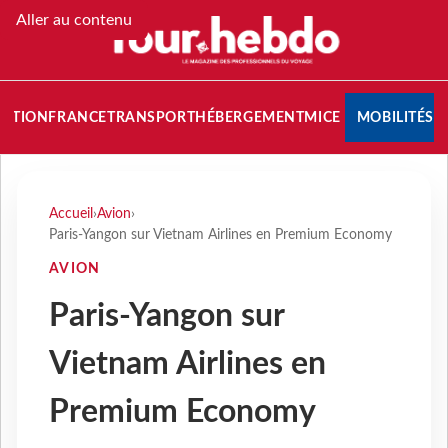
Aller au contenu
NATION
FRANCE
TRANSPORT
HÉBERGEMENT
MICE
MOBILITÉS
Accueil
›
Avion
›
Paris-Yangon sur Vietnam Airlines en Premium Economy
AVION
Paris-Yangon sur
Vietnam Airlines en
Premium Economy