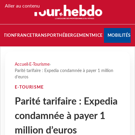
Aller au contenu
NATION
FRANCE
TRANSPORT
HÉBERGEMENT
MICE
MOBILITÉS
Accueil
›
E-Tourisme
›
Parité tarifaire : Expedia condamnée à payer 1 million
d’euros
E-TOURISME
Parité tarifaire : Expedia
condamnée à payer 1
million d’euros