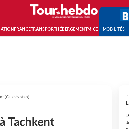
NATION
FRANCE
TRANSPORT
HÉBERGEMENT
MICE
MOBILITÉS
N
nt (Ouzbékistan)
L
D
 à Tachkent
d