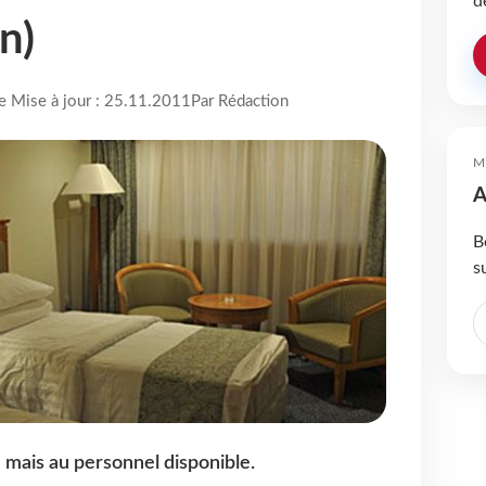
d
n)
re Mise à jour : 25.11.2011
Par Rédaction
M
A
B
s
 mais au personnel disponible.