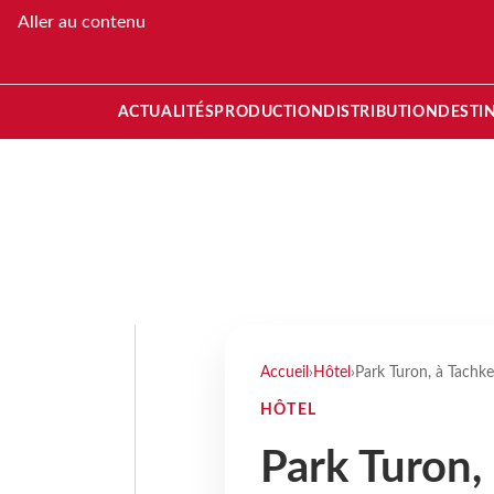
Aller au contenu
ACTUALITÉS
PRODUCTION
DISTRIBUTION
DESTI
Accueil
›
Hôtel
›
Park Turon, à Tachke
HÔTEL
Park Turon,