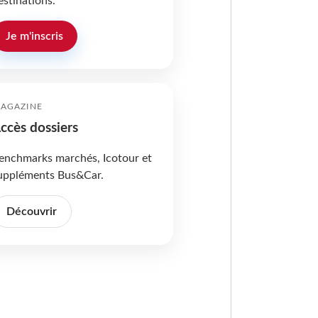
estinations.
Je m'inscris
AGAZINE
ccès dossiers
enchmarks marchés, Icotour et
uppléments Bus&Car.
Découvrir