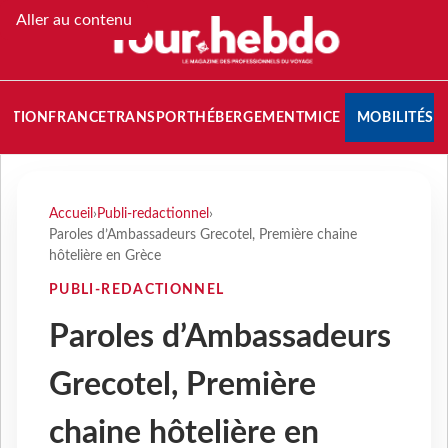
Aller au contenu
NATION
FRANCE
TRANSPORT
HÉBERGEMENT
MICE
MOBILITÉS
Accueil
›
Publi-redactionnel
›
Paroles d’Ambassadeurs Grecotel, Première chaine
hôtelière en Grèce
PUBLI-REDACTIONNEL
Paroles d’Ambassadeurs
Grecotel, Première
chaine hôtelière en