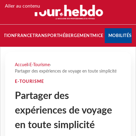
Aller au contenu
NATION
FRANCE
TRANSPORT
HÉBERGEMENT
MICE
MOBILITÉS
Accueil
›
E-Tourisme
›
Partager des expériences de voyage en toute simplicité
E-TOURISME
Partager des
expériences de voyage
en toute simplicité