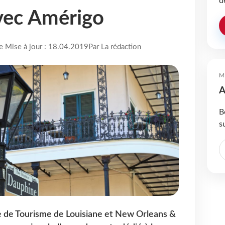
d
vec Amérigo
re Mise à jour : 18.04.2019
Par La rédaction
M
A
B
s
ce de Tourisme de Louisiane et New Orleans &