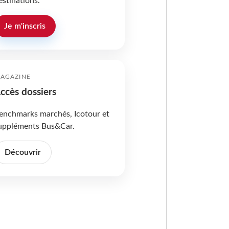
estinations.
Je m'inscris
AGAZINE
ccès dossiers
enchmarks marchés, Icotour et
uppléments Bus&Car.
Découvrir