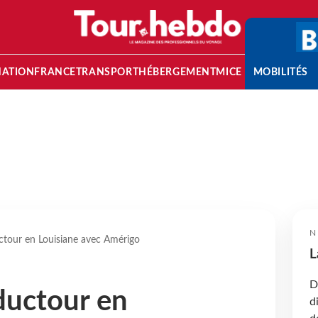
NATION
FRANCE
TRANSPORT
HÉBERGEMENT
MICE
MOBILITÉS
N
ctour en Louisiane avec Amérigo
L
D
ductour en
d