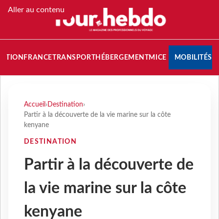
Aller au contenu
NATION
FRANCE
TRANSPORT
HÉBERGEMENT
MICE
MOBILITÉS
Accueil
›
Destination
›
Partir à la découverte de la vie marine sur la côte
kenyane
DESTINATION
Partir à la découverte de
la vie marine sur la côte
kenyane