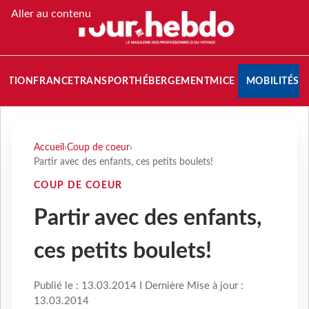
Aller au contenu
NATION
FRANCE
TRANSPORT
HÉBERGEMENT
MICE
MOBILITÉS
Accueil
›
Coup de coeur
›
Partir avec des enfants, ces petits boulets!
COUP DE COEUR
Partir avec des enfants,
ces petits boulets!
Publié le : 13.03.2014 I Dernière Mise à jour :
13.03.2014