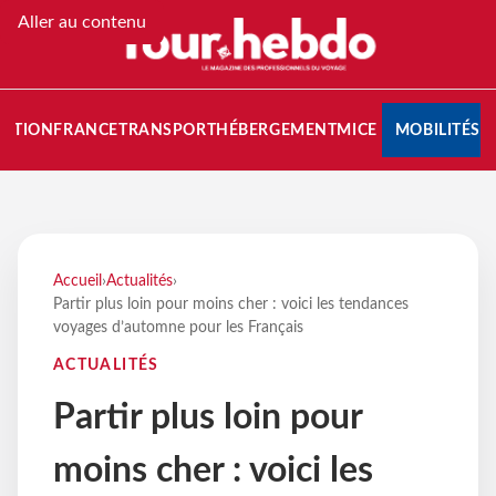
Aller au contenu
NATION
FRANCE
TRANSPORT
HÉBERGEMENT
MICE
MOBILITÉS
Accueil
›
Actualités
›
Partir plus loin pour moins cher : voici les tendances
voyages d’automne pour les Français
ACTUALITÉS
Partir plus loin pour
moins cher : voici les