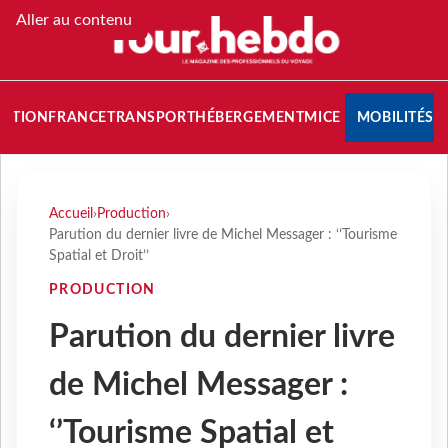
Aller au contenu
NATION
FRANCE
TRANSPORT
HÉBERGEMENT
MICE
MOBILITÉS
Accueil
›
Production
›
Parution du dernier livre de Michel Messager : ‘’Tourisme
Spatial et Droit’’
PRODUCTION
Parution du dernier livre
de Michel Messager :
‘’Tourisme Spatial et