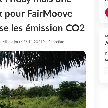
d
 pour FairMoove
se les émission CO2
M
re Mise à jour : 26.11.2021
Par Rédaction
A
B
s