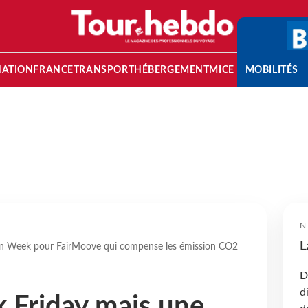
NATION
FRANCE
TRANSPORT
HÉBERGEMENT
MICE
MOBILITÉS
N
L
een Week pour FairMoove qui compense les émission CO2
D
d
k Friday mais une