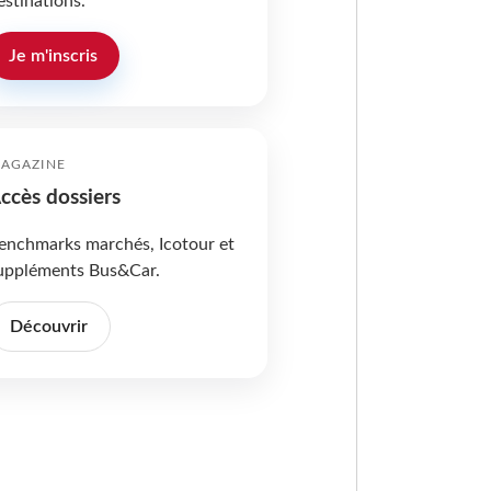
estinations.
Je m'inscris
AGAZINE
ccès dossiers
enchmarks marchés, Icotour et
uppléments Bus&Car.
Découvrir