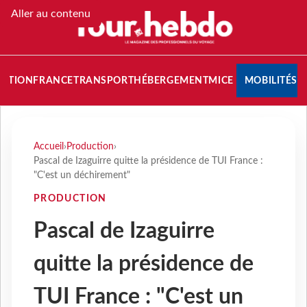
Aller au contenu
NATION
FRANCE
TRANSPORT
HÉBERGEMENT
MICE
MOBILITÉS
Accueil
›
Production
›
Pascal de Izaguirre quitte la présidence de TUI France :
"C'est un déchirement"
PRODUCTION
Pascal de Izaguirre
quitte la présidence de
TUI France : "C'est un