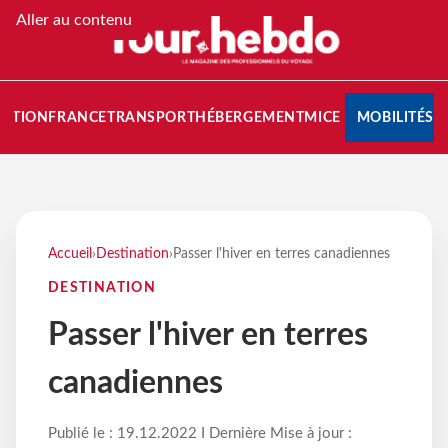
Aller au contenu
NATION
FRANCE
TRANSPORT
HÉBERGEMENT
MICE
MOBILITÉS
Accueil
›
Destination
›
Passer l'hiver en terres canadiennes
DESTINATION
Passer l'hiver en terres
canadiennes
Publié le : 19.12.2022 I Dernière Mise à jour :