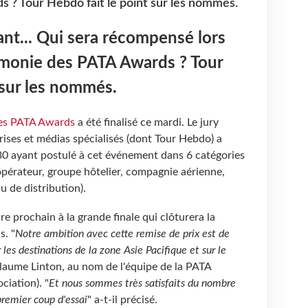
 ? Tour Hebdo fait le point sur les nommés.
ant... Qui sera récompensé lors
émonie des PATA Awards ? Tour
 sur les nommés.
es PATA Awards
a été finalisé ce mardi. Le jury
prises et médias spécialisés (dont Tour Hebdo) a
 30 ayant postulé à cet événement dans 6 catégories
 opérateur, groupe hôtelier, compagnie aérienne,
u de distribution).
e prochain à la grande finale qui clôturera la
s. "
Notre ambition avec cette remise de prix est de
les destinations de la zone Asie Pacifique et sur le
llaume Linton, au nom de l'équipe de la PATA
ciation). "
Et nous sommes très satisfaits du nombre
premier coup d'essai
" a-t-il précisé.