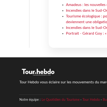
Amadeus : les nouvelles 
Incendies dans le Sud-Oue
Tourisme écologique : po
deviennent une obligatio
Incendies dans le Sud-Ou
Portrait - Gérard Goy : «
Tour Hebdo vous éclaire sur les mouvements du march
Notre équipe :
Le Quotidien du Tourisme
·
Tour Hebdo
·
Bu