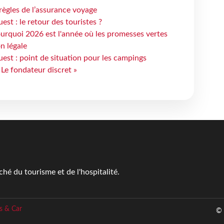
règles de l’assurance voyage
st : le retour des touristes ?
urquoi 2026 est l'année où les promesses vertes
n légale
est : point de situation pour les campings
 Le fondateur discret »
é du tourisme et de l'hospitalité.
s & Car
© 