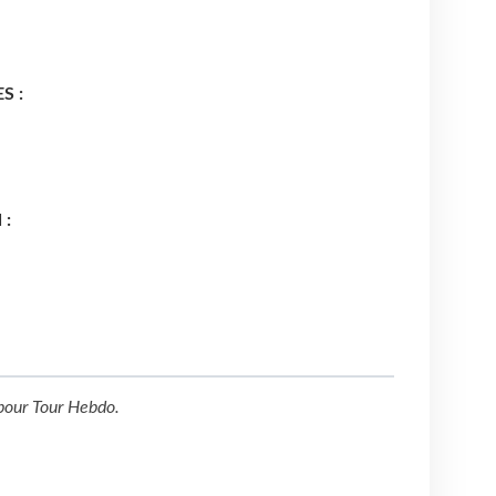
S :
 :
pour
Tour Hebdo
.