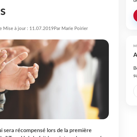
d
es
re Mise à jour : 11.07.2019
Par Marie Poirier
M
A
B
s
Qui sera récompensé lors de la première