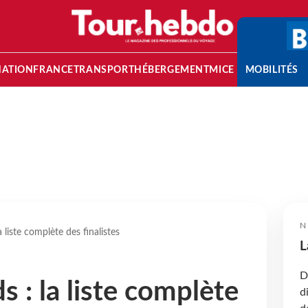
NATION
FRANCE
TRANSPORT
HÉBERGEMENT
MICE
MOBILITÉS
N
 liste complète des finalistes
L
D
 : la liste complète
d