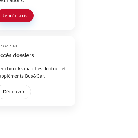
estinations.
Je m'inscris
AGAZINE
ccès dossiers
enchmarks marchés, Icotour et
uppléments Bus&Car.
Découvrir