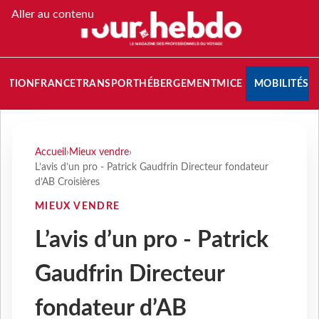
Aller au contenu
NATION
FRANCE
TRANSPORT
HÉBERGEMENT
MICE
MOBILITÉS
Accueil
›
Mieux vendre
›
L’avis d’un pro - Patrick Gaudfrin Directeur fondateur
d’AB Croisières
MIEUX VENDRE
L’avis d’un pro - Patrick
Gaudfrin Directeur
fondateur d’AB