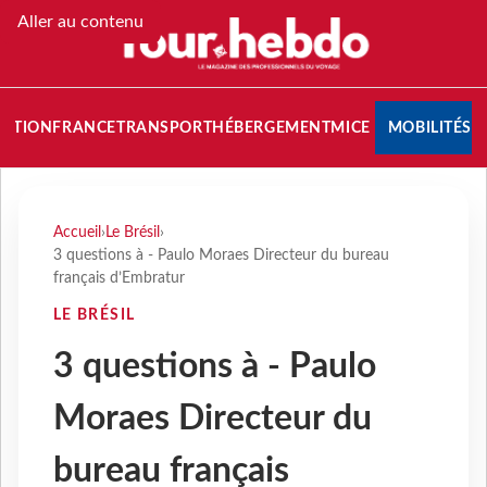
Aller au contenu
NATION
FRANCE
TRANSPORT
HÉBERGEMENT
MICE
MOBILITÉS
Accueil
›
Le Brésil
›
3 questions à - Paulo Moraes Directeur du bureau
français d’Embratur
LE BRÉSIL
3 questions à - Paulo
Moraes Directeur du
bureau français