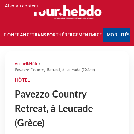
Aller au contenu
NATION
FRANCE
TRANSPORT
HÉBERGEMENT
MICE
MOBILITÉS
Accueil
›
Hôtel
›
Pavezzo Country Retreat, à Leucade (Grèce)
HÔTEL
Pavezzo Country
Retreat, à Leucade
(Grèce)