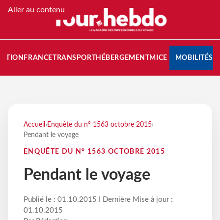
Aller au contenu
NATION
FRANCE
TRANSPORT
HÉBERGEMENT
MICE
MOBILITÉS
Accueil
›
Enquête du n° 1563 octobre 2015
›
Pendant le voyage
ENQUÊTE DU N° 1563 OCTOBRE 2015
Pendant le voyage
Publié le : 01.10.2015 I Dernière Mise à jour :
01.10.2015