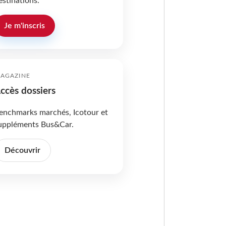
estinations.
Je m'inscris
AGAZINE
ccès dossiers
enchmarks marchés, Icotour et
uppléments Bus&Car.
Découvrir