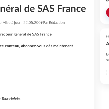
d
énéral de SAS France
re Mise à jour : 22.05.2009
Par Rédaction
M
A
e ce contenu, abonnez-vous dès maintenant
B
s
r
Tour Hebdo
.