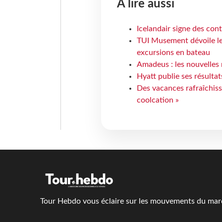
À lire aussi
Icelandair signe des con
TUI Musement dévoile les
excursions en bateau
Amadeus : les nouvelles 
Hyatt publie ses résulta
Des vacances rafraîchiss
coolcation »
Tour Hebdo vous éclaire sur les mouvements du march