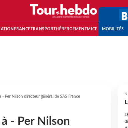
NATION
FRANCE
TRANSPORT
HÉBERGEMENT
MICE
MOBILITÉS
N
à - Per Nilson directeur général de SAS France
L
D
à - Per Nilson
d