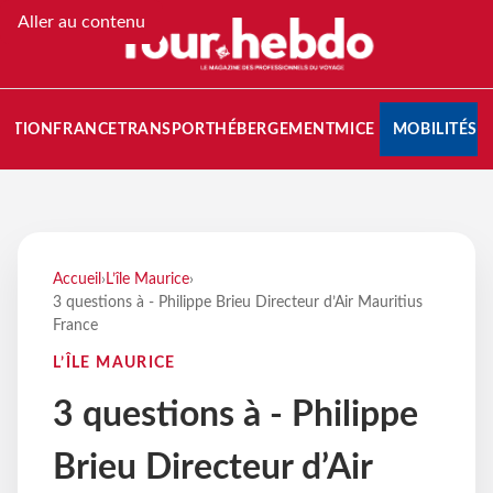
Aller au contenu
NATION
FRANCE
TRANSPORT
HÉBERGEMENT
MICE
MOBILITÉS
Accueil
›
L’île Maurice
›
3 questions à - Philippe Brieu Directeur d’Air Mauritius
France
L’ÎLE MAURICE
3 questions à - Philippe
Brieu Directeur d’Air