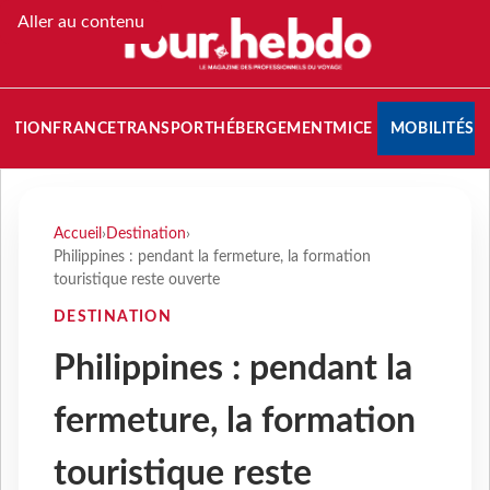
Aller au contenu
NATION
FRANCE
TRANSPORT
HÉBERGEMENT
MICE
MOBILITÉS
Accueil
›
Destination
›
Philippines : pendant la fermeture, la formation
touristique reste ouverte
DESTINATION
Philippines : pendant la
fermeture, la formation
touristique reste