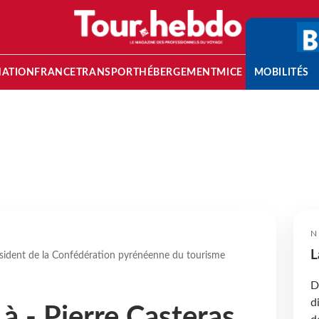
NATION
FRANCE
TRANSPORT
HÉBERGEMENT
MICE
MOBILITÉS
N
L
résident de la Confédération pyrénéenne du tourisme
D
d
à - Pierre Casteras