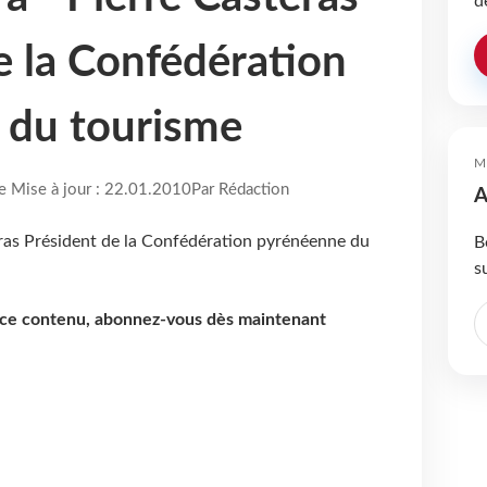
d
e la Confédération
 du tourisme
M
re Mise à jour : 22.01.2010
Par Rédaction
A
B
s
e ce contenu, abonnez-vous dès maintenant