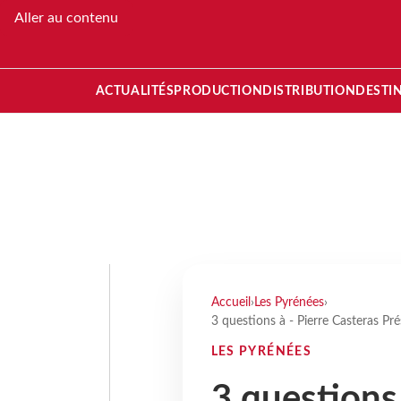
Aller au contenu
ACTUALITÉS
PRODUCTION
DISTRIBUTION
DESTI
Accueil
›
Les Pyrénées
›
3 questions à - Pierre Casteras P
LES PYRÉNÉES
3 questions 