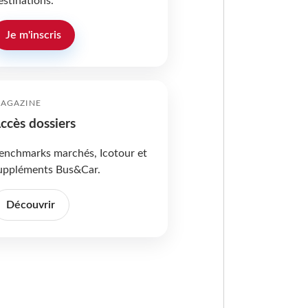
estinations.
Je m'inscris
AGAZINE
ccès dossiers
enchmarks marchés, Icotour et
uppléments Bus&Car.
Découvrir