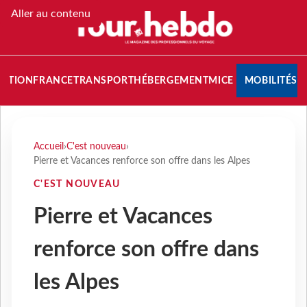
Aller au contenu
NATION
FRANCE
TRANSPORT
HÉBERGEMENT
MICE
MOBILITÉS
Accueil
›
C'est nouveau
›
Pierre et Vacances renforce son offre dans les Alpes
C'EST NOUVEAU
Pierre et Vacances
renforce son offre dans
les Alpes