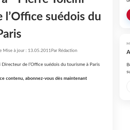
d
 l’Office suédois du
Paris
M
re Mise à jour : 13.05.2011
Par Rédaction
A
B
s
e ce contenu, abonnez-vous dès maintenant