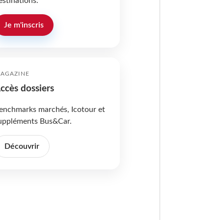
estinations.
Je m'inscris
AGAZINE
ccès dossiers
enchmarks marchés, Icotour et
uppléments Bus&Car.
Découvrir