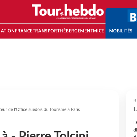
NATION
FRANCE
TRANSPORT
HÉBERGEMENT
MICE
MOBILITÉS
N
L
cteur de l’Office suédois du tourisme à Paris
D
d
à - Pierre Tolcini