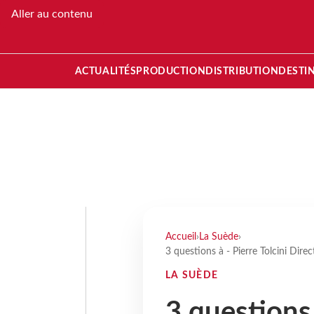
Aller au contenu
ACTUALITÉS
PRODUCTION
DISTRIBUTION
DESTI
Accueil
›
La Suède
›
3 questions à - Pierre Tolcini Dire
LA SUÈDE
3 questions 