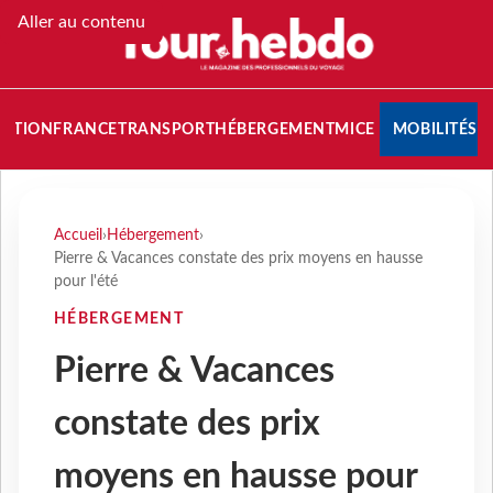
Aller au contenu
NATION
FRANCE
TRANSPORT
HÉBERGEMENT
MICE
MOBILITÉS
Accueil
›
Hébergement
›
Pierre & Vacances constate des prix moyens en hausse
pour l'été
HÉBERGEMENT
Pierre & Vacances
constate des prix
moyens en hausse pour