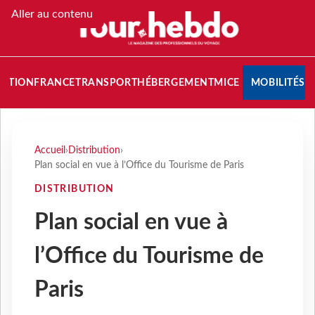
Aller au contenu
NATION
FRANCE
TRANSPORT
HÉBERGEMENT
MICE
MOBILITÉS
Accueil
›
Distribution
›
Plan social en vue à l’Office du Tourisme de Paris
DISTRIBUTION
Plan social en vue à
l’Office du Tourisme de
Paris