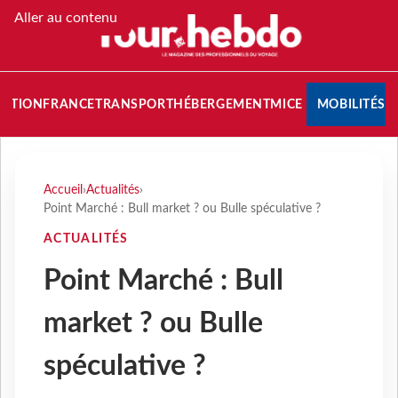
Aller au contenu
NATION
FRANCE
TRANSPORT
HÉBERGEMENT
MICE
MOBILITÉS
Accueil
›
Actualités
›
Point Marché : Bull market ? ou Bulle spéculative ?
ACTUALITÉS
Point Marché : Bull
market ? ou Bulle
spéculative ?