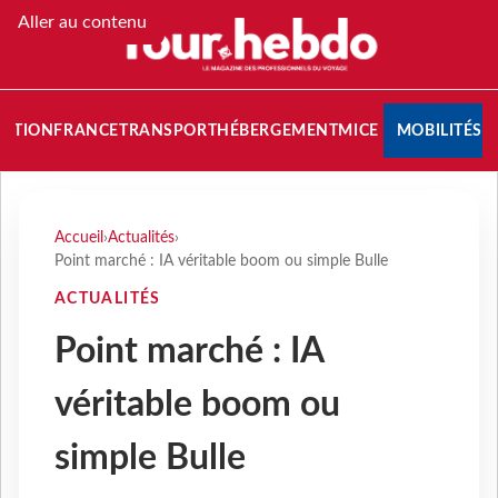
Aller au contenu
NATION
FRANCE
TRANSPORT
HÉBERGEMENT
MICE
MOBILITÉS
Accueil
›
Actualités
›
Point marché : IA véritable boom ou simple Bulle
ACTUALITÉS
Point marché : IA
véritable boom ou
simple Bulle