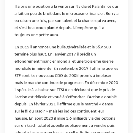
Il a pris une position à la vente sur Nvidia et Palantir, ce qui
a fait un peu de bruit dans le microcosme financier. Burry a
eu raison une fois, par son talent et la chance qui va avec,
et s'est beaucoup planté depuis. N'empêche qu'il a
toujours une petite aura.
En 2015 il annonce une bulle généralisée et le S&P 500
termine plus haut. En janvier 2017 il prédit un
effondrement financier mondial et une troisième guerre
mondiale imminente. En septembre 2019 il affirme que les
ETF sont les nouveaux CDO de 2008 promis à imploser
mais le marché continue de progresser. En décembre 2020
il spécule à la baisse sur TESLA en déclarant que le prix de
l’action est ridicule et voué à s’effondrer. L’Action a doublé
depuis. En février 2021 il affirme que le marché « danse
sur le fil du rasoir » mais les indices continuent leur
hausse. En aout 2023 il mise 1.6 milliards via des options
sur un krach total et appelle publiquement à vendre puis
admet « I was wrong to say to sell ». Enfin, en novembre