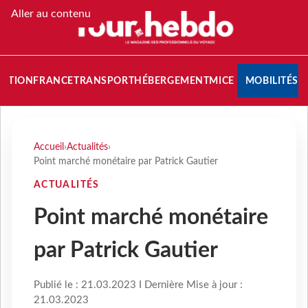
Aller au contenu
NATION
FRANCE
TRANSPORT
HÉBERGEMENT
MICE
MOBILITÉS
Accueil
›
Actualités
›
Point marché monétaire par Patrick Gautier
ACTUALITÉS
Point marché monétaire
par Patrick Gautier
Publié le : 21.03.2023 I Dernière Mise à jour :
21.03.2023