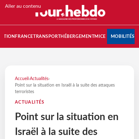
Aller au contenu
NATION
FRANCE
TRANSPORT
HÉBERGEMENT
MICE
MOBILITÉS
Accueil
›
Actualités
›
Point sur la situation en Israël à la suite des attaques
terroristes
ACTUALITÉS
Point sur la situation en
Israël à la suite des