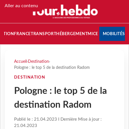
Aller au contenu
NATION
FRANCE
TRANSPORT
HÉBERGEMENT
MICE
MOBILITÉS
Accueil
›
Destination
›
Pologne : le top 5 de la destination Radom
DESTINATION
Pologne : le top 5 de la
destination Radom
Publié le : 21.04.2023 I Dernière Mise à jour :
21.04.2023