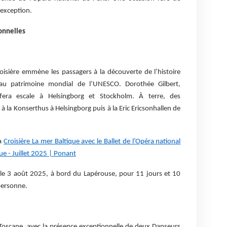
’exception.
onnelles
oisière emmène les passagers à la découverte de l’histoire
 au patrimoine mondial de l’UNESCO. Dorothée Gilbert,
era escale à Helsingborg et Stockholm. À terre, des
la Konserthus à Helsingborg puis à la Eric Ericsonhallen de
la
Croisière La mer Baltique avec le Ballet de l’Opéra national
e - Juillet 2025 | Ponant
r le 3 août 2025, à bord du Lapérouse, pour 11 jours et 10
 personne.
a Toscane, avec la présence exceptionnelle de deux Danseurs