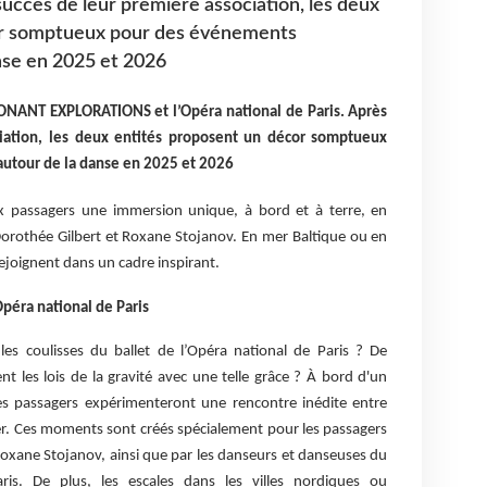
 succès de leur première association, les deux
or somptueux pour des événements
nse en 2025 et 2026
ONANT EXPLORATIONS et l’Opéra national de Paris. Après
ciation, les deux entités proposent un décor somptueux
utour de la danse en 2025 et 2026
ux passagers une immersion unique, à bord et à terre, en
orothée Gilbert et Roxane Stojanov. En mer Baltique ou en
rejoignent dans un cadre inspirant.
péra national de Paris
les coulisses du ballet de l’Opéra national de Paris ? De
t les lois de la gravité avec une telle grâce ? À bord d'un
 passagers expérimenteront une rencontre inédite entre
mer. Ces moments sont créés spécialement pour les passagers
 Roxane Stojanov, ainsi que par les danseurs et danseuses du
ris. De plus, les escales dans les villes nordiques ou