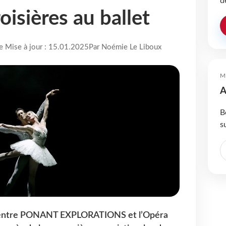
d
oisières au ballet
re Mise à jour : 15.01.2025
Par Noémie Le Liboux
M
A
B
s
é entre PONANT EXPLORATIONS et l’Opéra