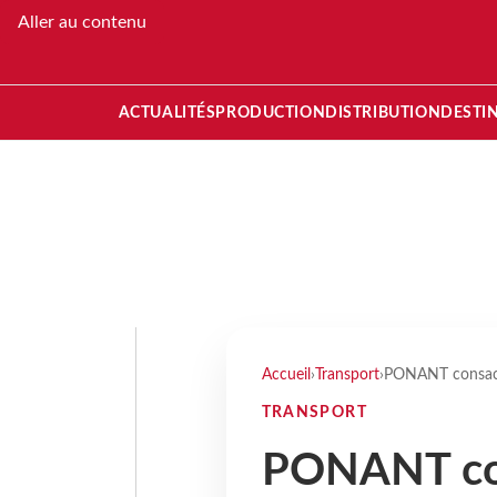
Aller au contenu
ACTUALITÉS
PRODUCTION
DISTRIBUTION
DESTI
Accueil
›
Transport
›
PONANT consacre
TRANSPORT
PONANT co