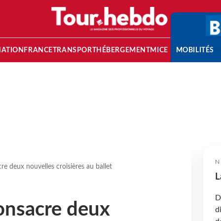
NATION
FRANCE
TRANSPORT
HÉBERGEMENT
MICE
MOBILITÉS
N
 deux nouvelles croisières au ballet
L
D
nsacre deux
d