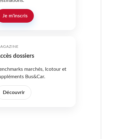
estinations.
Je m'inscris
AGAZINE
ccès dossiers
enchmarks marchés, Icotour et
uppléments Bus&Car.
Découvrir