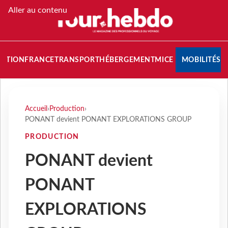
Aller au contenu
NATION
FRANCE
TRANSPORT
HÉBERGEMENT
MICE
MOBILITÉS
Accueil
›
Production
›
PONANT devient PONANT EXPLORATIONS GROUP
PRODUCTION
PONANT devient
PONANT
EXPLORATIONS