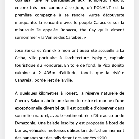
Guanaja, une île paradisiaque aux nombreux trésors,
encore très peu connue à ce jour, où PONANT est la
première compagnie à se rendre. Autre découverte
marquante, la rencontre avec le peuple Caracolès sur la
minuscule île appelée Bonacca, the Cay qu’ils aiment
surnommer « la Venise des Caraïbes. »
José Sarica et Yannick Simon ont aussi été accueillis à La
Ceiba, ville portuaire à l’architecture typique, capitale
touristique du Honduras. En toile de fond, le Pico Bonito
culmine à 2 435m d'altitude, tandis que la rivière
Cangrejal, borde l'est de la ville.
À quelques kilomètres à l'ouest, la réserve naturelle de
Cuero y Salado abrite une faune terrestre et marine d’une
exceptionnelle diversité qu’il est possible d’observer dans
son milieu naturel, avec le sentiment réel d’être au cœur de
l’Amazonie. Une balade insolite y est proposée à bord de
burras, véhicules motorisés utilisés lors de l’acheminement
des bananes sur des rails datant des années 1900.