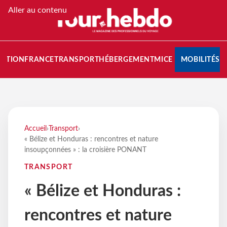
Aller au contenu
NATION
FRANCE
TRANSPORT
HÉBERGEMENT
MICE
MOBILITÉS
Accueil
›
Transport
›
« Bélize et Honduras : rencontres et nature
insoupçonnées » : la croisière PONANT
TRANSPORT
« Bélize et Honduras :
rencontres et nature