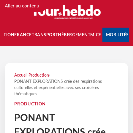
Aller au contenu
NATION
FRANCE
TRANSPORT
HÉBERGEMENT
MICE
MOBILITÉS
Accueil
›
Production
›
PONANT EXPLORATIONS crée des respirations
culturelles et expérientielles avec ses croisières
thématiques
PRODUCTION
PONANT
EXPLORATIONS crée