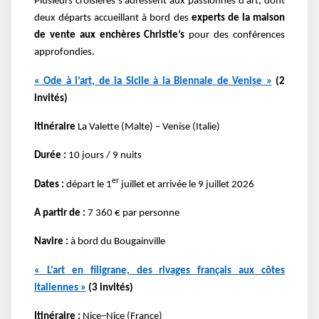
Plusieurs croisières s’adressent aux passionnés d’art, dont
deux départs accueillant à bord des
experts de la maison
de vente aux enchères Christie’s
pour des conférences
approfondies.
« Ode à l’art, de la Sicile à la Biennale de Venise »
(2
invités)
Itinéraire
La Valette (Malte) – Venise (Italie)
Durée :
10 jours / 9 nuits
er
Dates :
départ le 1
juillet et arrivée le 9 juillet 2026
A partir de :
7 360 € par personne
Navire :
à bord du Bougainville
« L’art en filigrane, des rivages français aux côtes
italiennes »
(3 invités)
Itinéraire :
Nice–Nice (France)