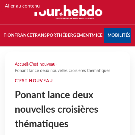
Aller au contenu
NATION
FRANCE
TRANSPORT
HÉBERGEMENT
MICE
MOBILITÉS
Accueil
›
C'est nouveau
›
Ponant lance deux nouvelles croisières thématiques
C'EST NOUVEAU
Ponant lance deux
nouvelles croisières
thématiques