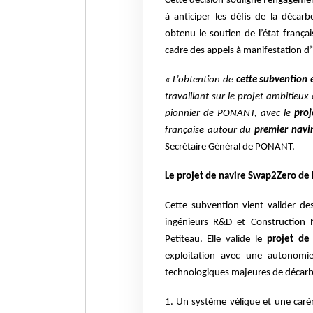
Cette décision souligne l'engagement
à anticiper les défis de la déca
obtenu le soutien
de l’état franç
cadre des appels à manifestation 
« L’obtention de
cette subvention 
travaillant
sur le projet ambitieux 
pionnier de PONANT,
avec le
pro
française autour du
premier navi
Secrétaire Général de PONANT.
Le projet de navire Swap2Zero d
Cette subvention vient valider d
ingénieurs R&D et Construction
Petiteau. Elle valide le
projet de 
exploitation avec une autonomie 
technologiques
majeures de décarb
1. Un système vélique et une car