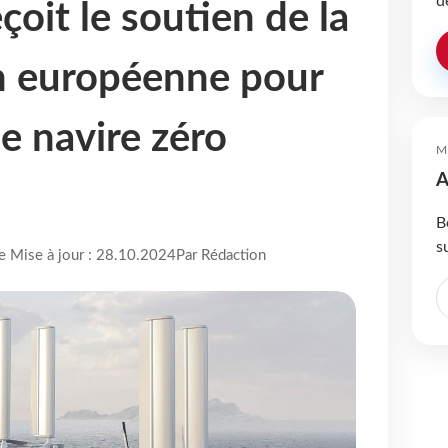
d
it le soutien de la
 européenne pour
e navire zéro
M
A
B
s
re Mise à jour : 28.10.2024
Par Rédaction