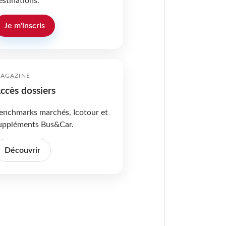
estinations.
Je m'inscris
AGAZINE
ccès dossiers
enchmarks marchés, Icotour et
uppléments Bus&Car.
Découvrir