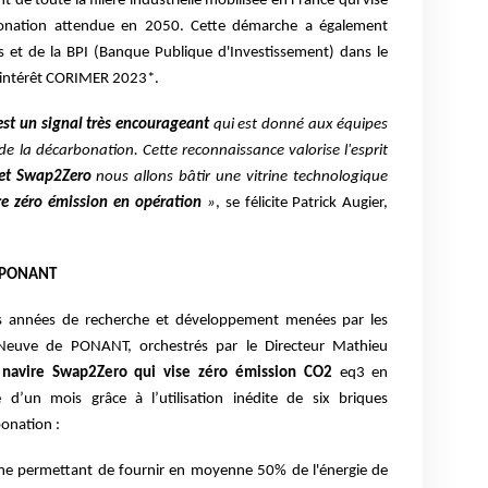
 de toute la filière industrielle mobilisée
en France qui vise
rbonation attendue en 2050. Cette démarche a également
ais et de la BPI (Banque Publique d'Investissement) dans le
d’intérêt CORIMER 2023*.
est un signal très encourageant
qui est donné aux équipes
de la décarbonation. Cette reconnaissance valorise l'esprit
jet Swap2Zero
nous allons bâtir une vitrine technologique
re
zéro émission en opération
»
, se félicite Patrick Augier,
e PONANT
es années de recherche et développement menées par les
Neuve de PONANT, orchestrés par le Directeur Mathieu
navire Swap2Zero qui vise zéro
émission CO2
eq3 en
d’un mois grâce à l’utilisation inédite de six briques
onation :
ène permettant de fournir en moyenne 50% de l'énergie de