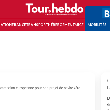
NATION
FRANCE
TRANSPORT
HÉBERGEMENT
MICE
MOBILITÉS
N
L
ommission européenne pour son projet de navire zéro
D
d