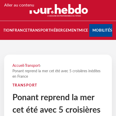
Aller au contenu
NATION
FRANCE
TRANSPORT
HÉBERGEMENT
MICE
MOBILITÉS
Accueil
›
Transport
›
Ponant reprend la mer cet été avec 5 croisières inédites
en France
TRANSPORT
Ponant reprend la mer
cet été avec 5 croisières