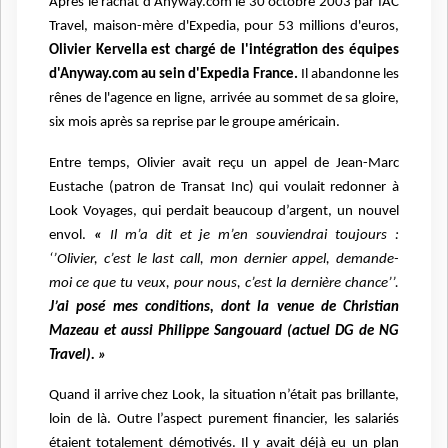
Après le rachat d'Anyway.com le 30 octobre 2003 par IAC
Travel, maison-mère d'Expedia, pour 53 millions d'euros,
Olivier Kervella est chargé de l'intégration des équipes
d'Anyway.com au sein d'Expedia France.
Il abandonne les
rênes de l'agence en ligne, arrivée au sommet de sa gloire,
six mois après sa reprise par le groupe américain.
Entre temps, Olivier avait reçu un appel de Jean-Marc
Eustache (patron de Transat Inc) qui voulait redonner à
Look Voyages, qui perdait beaucoup d’argent, un nouvel
envol.
«
Il m’a dit et je m’en souviendrai toujours :
‘’Olivier, c’est le last call, mon dernier appel, demande-
moi ce que tu veux, pour nous, c’est la dernière chance’’.
J’ai posé mes conditions, dont la venue de Christian
Mazeau et aussi Philippe Sangouard (actuel DG de NG
Travel). »
Quand il arrive chez Look, la situation n’était pas brillante,
loin de là. Outre l’aspect purement financier, les salariés
étaient totalement démotivés. Il y avait déjà eu un plan