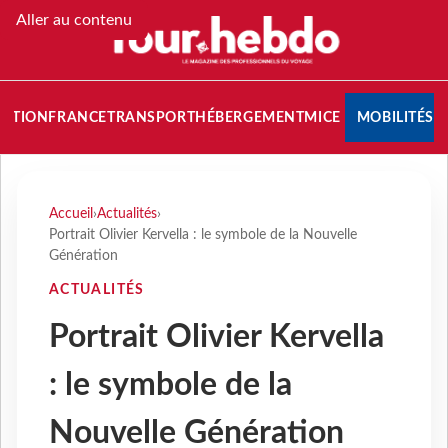
Aller au contenu
NATION
FRANCE
TRANSPORT
HÉBERGEMENT
MICE
MOBILITÉS
Accueil
›
Actualités
›
Portrait Olivier Kervella : le symbole de la Nouvelle
Génération
ACTUALITÉS
Portrait Olivier Kervella
: le symbole de la
Nouvelle Génération