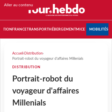
Aller au contenu
NATION
FRANCE
TRANSPORT
HÉBERGEMENT
MICE
MOBILITÉS
Accueil
›
Distribution
›
Portrait-robot du voyageur d'affaires Millenials
DISTRIBUTION
Portrait-robot du
voyageur d'affaires
Millenials